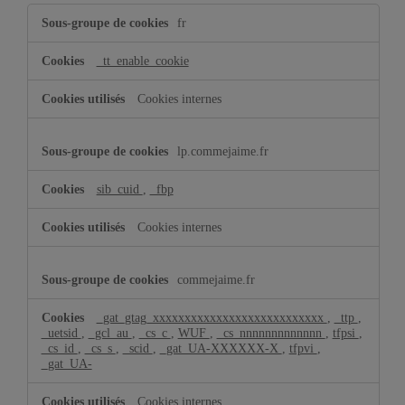
Cookies
fr
pour
une
publicité
_tt_enable_cookie
ciblée
Cookies internes
lp.commejaime.fr
sib_cuid
,
_fbp
Cookies internes
commejaime.fr
_gat_gtag_xxxxxxxxxxxxxxxxxxxxxxxxxxx
,
_ttp
,
_uetsid
,
_gcl_au
,
_cs_c
,
WUF
,
_cs_nnnnnnnnnnnnn
,
tfpsi
,
_cs_id
,
_cs_s
,
_scid
,
_gat_UA-XXXXXX-X
,
tfpvi
,
_gat_UA-
Cookies internes