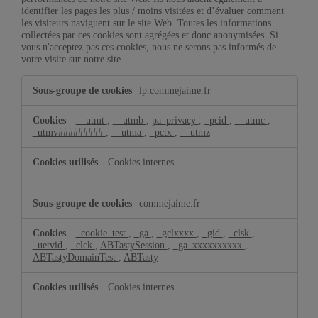
identifier les pages les plus / moins visitées et d’évaluer comment
les visiteurs naviguent sur le site Web. Toutes les informations
collectées par ces cookies sont agrégées et donc anonymisées. Si
vous n'acceptez pas ces cookies, nous ne serons pas informés de
votre visite sur notre site.
Cookies
lp.commejaime.fr
de
performance
__utmt
,
__utmb
,
pa_privacy
,
_pcid
,
__utmc
,
_utmv#########
,
__utma
,
_pctx
,
__utmz
Cookies internes
commejaime.fr
_cookie_test
,
_ga
,
_gclxxxx
,
_gid
,
_clsk
,
_uetvid
,
_clck
,
ABTastySession
,
_ga_xxxxxxxxxx
,
ABTastyDomainTest
,
ABTasty
Cookies internes